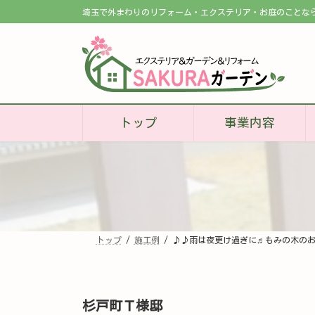
コ
ナ
埼玉で外まわりのリフォーム・エクステリア・お庭のことな
ン
ビ
テ
ゲ
ン
ー
ツ
シ
へ
ョ
ス
ン
キ
に
ッ
移
プ
動
トップ
事業内容
トップ
施工例
♪♪雨は夜更け過ぎに♬もみの木の
杉戸町Ｔ様邸