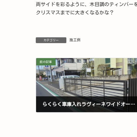
両サイドを彩るように、木目調のティンバー
クリスマスまでに大きくなるかな？
施工例
カテゴリー
前の記事
らくらく車庫入れラヴィーネワイドオーバーゲート
2017 年 5 月 1 日