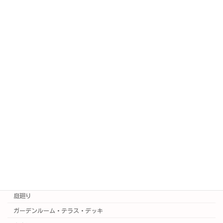
更新情報
PICKUP
SAKURA日記(公式ブログ)
新着情報
施工例
施工事例はこちら
実例集
カラー3Dプラン集
門廻り
庭廻り
ガーデンルーム・テラス・デッキ