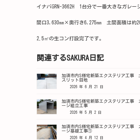
イナバGRN-3662H 1台分で一番大きなガレー
間口3,630㎜×奥行き6,275㎜ 土間面積は約2
2.5㎥の生コン打設完了です。
関連するSAKURA日記
加須市内S様宅新築エクステリア工事 
スリット目地
2026 年 6 月 21 日
加須市内S様宅新築エクステリア工事 
ージ組立工事
2026 年 5 月 2 日
加須市内S様宅新築エクステリア工事 
ージ基礎工事①
2026 年 4 月 12 日