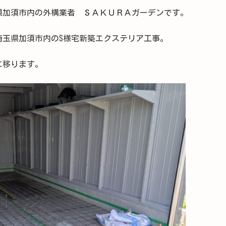
県加須市内の外構業者 ＳＡＫＵＲＡガーデンです。
埼玉県加須市内のS様宅新築エクステリア工事。
に移ります。