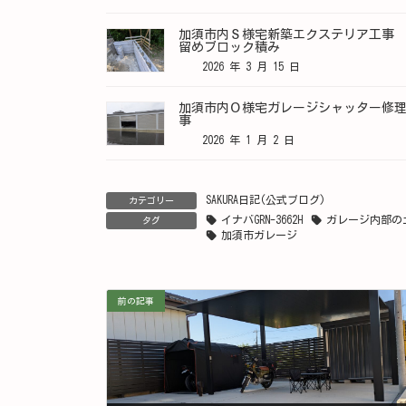
加須市内Ｓ様宅新築エクステリア工事
留めブロック積み
2026 年 3 月 15 日
加須市内Ｏ様宅ガレージシャッター修
事
2026 年 1 月 2 日
SAKURA日記(公式ブログ)
カテゴリー
イナバGRN-3662H
ガレージ内部の
タグ
加須市ガレージ
前の記事