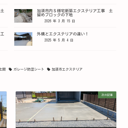
 土
加須市内Ｓ様宅新築エクステリア工事 土
留めブロックの下地
2026 年 3 月 15 日
理工
外構とエクステリアの違い！
2025 年 5 月 4 日
土間
ガレージ防湿シート
加須市エクステリア
次の記事