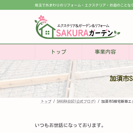
コ
ナ
埼玉で外まわりのリフォーム・エクステリア・お庭のことな
ン
ビ
テ
ゲ
ン
ー
ツ
シ
へ
ョ
ス
ン
キ
に
ッ
移
プ
動
トップ
事業内容
加須市
トップ
SAKURA日記(公式ブログ)
加須市S様宅新築エ
いつもお世話になっております。