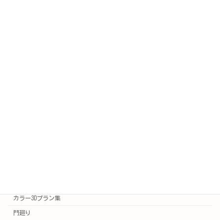
2022 年 8 月 16 日
更新情報
PICKUP
SAKURA日記(公式ブログ)
新着情報
施工例
施工事例はこちら
実例集
カラー3Dプラン集
門廻り