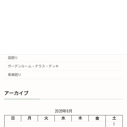
施工事例はこちら
実例集
カラー3Dプラン集
門廻り
庭廻り
ガーデンルーム・テラス・デッキ
車庫廻り
アーカイブ
2026年8月
日
月
火
水
木
金
土
1