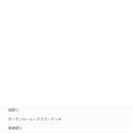
PICKUP
SAKURA日記(公式ブログ)
新着情報
施工例
施工事例はこちら
実例集
カラー3Dプラン集
門廻り
庭廻り
ガーデンルーム・テラス・デッキ
車庫廻り