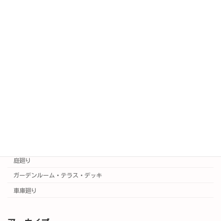
SAKURA日記(公式ブログ)
新着情報
施工例
施工事例はこちら
実例集
カラー3Dプラン集
門廻り
庭廻り
ガーデンルーム・テラス・デッキ
車庫廻り