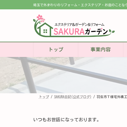
コ
ナ
埼玉で外まわりのリフォーム・エクステリア・お庭のことな
ン
ビ
テ
ゲ
ン
ー
ツ
シ
へ
ョ
ス
ン
キ
に
ッ
移
プ
動
トップ
事業内容
トップ
SAKURA日記(公式ブログ)
羽生市Ｔ様宅外構
いつもお世話になっております。