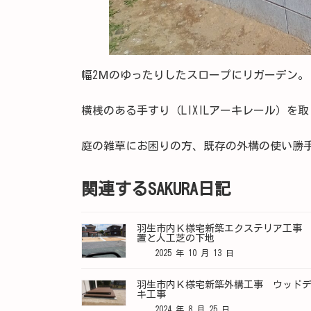
幅2Ｍのゆったりしたスロープにリガーデン。
横桟のある手すり（LIXILアーキレール）
庭の雑草にお困りの方、既存の外構の使い勝
関連するSAKURA日記
羽生市内Ｋ様宅新築エクステリア工事
置と人工芝の下地
2025 年 10 月 13 日
羽生市内Ｋ様宅新築外構工事 ウッド
キ工事
2024 年 8 月 25 日