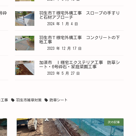
号砕
羽生市Ｔ様宅外構工事 スロープの手すり
と石材アプローチ
2024 年 1 月 4 日
羽生市Ｔ様宅外構工事 コンクリートの下
地工事
2023 年 12 月 17 日
加須市 Ｉ様宅エクステリア工事 防草シ
ート・6号砕石・家庭菜園工事
2023 年 5 月 27 日
構工事
羽生市雑草対策
防草シート
次の記事