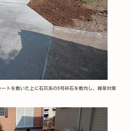
シートを敷いた上に石灰系の6号砕石を敷均し、雑草対策