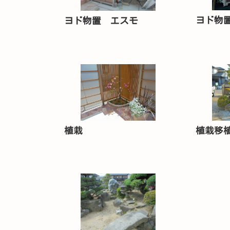
ヨド物
ヨド物置 エスモ
植栽移
植栽