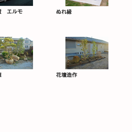
置 エルモ
ぬれ縁
植
花壇造作