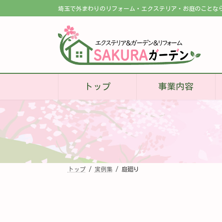
コ
ナ
埼玉で外まわりのリフォーム・エクステリア・お庭のことな
ン
ビ
テ
ゲ
ン
ー
ツ
シ
へ
ョ
ス
ン
キ
に
ッ
移
プ
動
トップ
事業内容
トップ
実例集
庭廻り