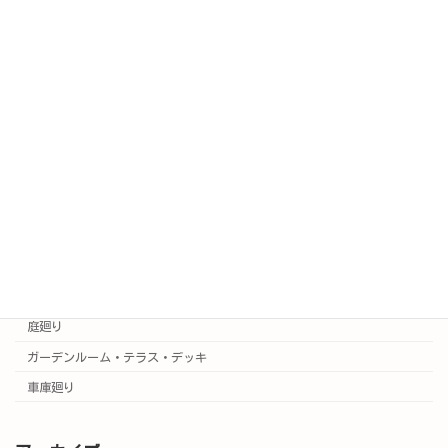
SAKURA日記(公式ブログ)
新着情報
施工例
施工事例はこちら
実例集
カラー3Dプラン集
門廻り
庭廻り
ガーデンルーム・テラス・デッキ
車庫廻り